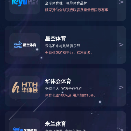
新闻资讯
公司新闻
公司新闻