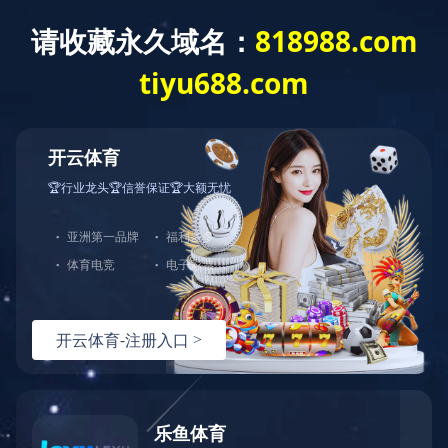
首页
关于我们
新闻资讯
企业