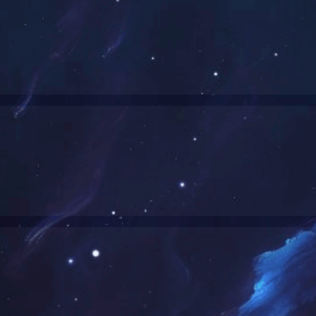
建工团
公司举办“两学一做”知识竞
日期：
2017-04-17
为进一步推动“两学一做”学习教育深入开展，在前期组织学习党
3日，公司举办了“两学一做”知识竞赛活动，来自公司党委下属6
。
此次知识竞赛主要围绕《中国共产党章程》、《中国共产党廉
条例》、《中国共产党党员权利保障条例》、习近平总书记系列
，每个参赛队伍都毫不示弱，全力以赴争先答题，通过必答、抢
后第四支部以270分获得一等奖，第一、第二支部分别以260分
部分别以190、200、240分获得三等奖。此外，现场还设置
高潮。
此次竞赛活动既检验了公司党员学习成效，又巩固了学习成果