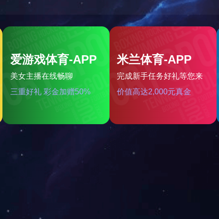
一篇：
公司第一、二党支部联合开展主题党日活动
新活动
最新资
MORE+