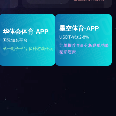
下一篇：
公司举办“学习党的十九大精神”
讯
MORE+