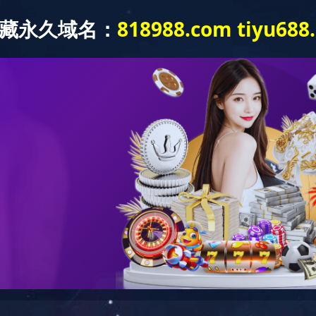
新闻资讯
企业文化
人力资源
开云（中国