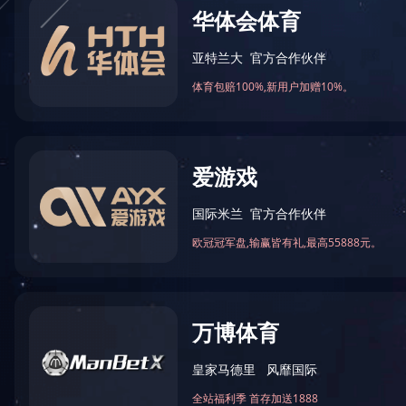
企业文化
党
公司文化
党建工团
文体活动
1
加
分
场
最
支
向